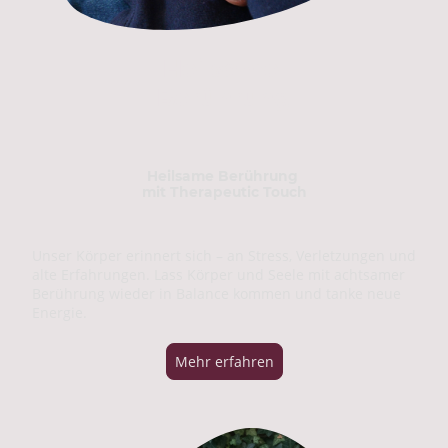
Heilsame
Berührung
Heilsame Berührung
mit Therapeutic Touch
Unser Körper erinnert sich – an Stress, Verletzungen und
alte Erfahrungen. Lass Körper und Seele mit achtsamer
Berührung wieder in Balance kommen und tanke neue
Energie.
Mehr erfahren