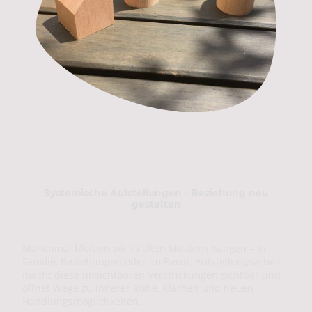
Systemische Aufstellungen
Systemische Aufstellungen - Beziehung neu
gestalten
Manchmal bleiben wir in alten Mustern hängen – in
Familie, Beziehungen oder im Beruf. Aufstellungsarbeit
macht diese unsichtbaren Verstrickungen sichtbar und
öffnet Wege zu innerer Ruhe, Klarheit und neuen
Handlungsmöglichkeiten.