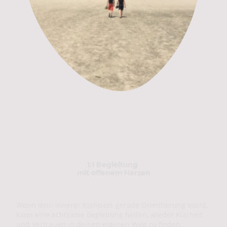
1:1
Begleitung
1:1 Begleitung
mit offenem Herzen
Wenn dein innerer Kompass gerade Orientierung sucht,
kann eine achtsame Begleitung helfen, wieder Klarheit
und Vertrauen in deinen eigenen Weg zu finden.