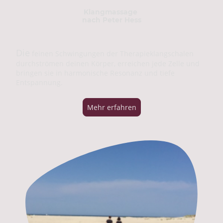
Klangmassage
nach Peter Hess
Die
feinen Schwingungen der Therapieklangschalen
durchströmen deinen Körper, erreichen jede Zelle und
bringen sie in harmonische Resonanz und tiefe
Entspannung.
Mehr erfahren