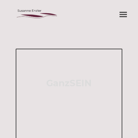
GanzSEIN
Wer zugleich seinen
Schatten und sein Licht
wahrnimmt, sieht sich
von zwei Seiten, und
kommt damit in die
Mitte.