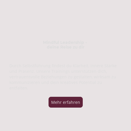
Leadership &
Beziehung
Mindful Leadership -
deine Reise zu dir
Durch Selbstführung findest du Klarheit, innere Stärke
und Präsenz. Unsere Trainings unterstützen dich,
vertrauensvolle Beziehungen zu gestalten, wirksam zu
kommunizieren und dein kreatives Potential zu
entfalten.
Mehr erfahren