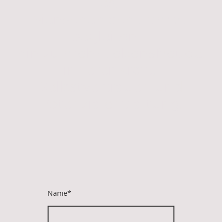
es,
Menschen achtsam zu
begleiten –
hin zu mehr Lebensfreude,
innerer Kraft,
Selbstvertrauen und
Potenzialentfaltung.
Name
*