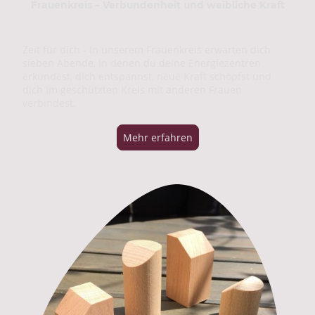
Frauenkreis – Verbundenheit und weibliche Kraft
Zeit für dich -
In unserem Frauenkreis erwarten dich
sieben Abende, in denen du deine Energiezentren
erkundest, dich entspannst, neue Kraft schöpfst und
dich im geschützten Kreis mit anderen Frauen
verbindest.
Mehr erfahren